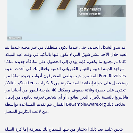
قد يبدو الشكل الجديد، حتى عندما يكون منتظمًا، في غير محله عندما يتم
لعبه خلال الأحد عشر شهرًا التي لا تكون فيها بالتأكيد في وقت عيد الميلاد.
كلما تم تجميع ما يكفي، فإنه يؤدي إلى الحصول على مكافأة جديدة تمامًا!
تتواجد الدببة الدببة والغيتار الكهربائي الدمية وقطاراتك في أحدث مدينة
للمقامرة حيث يتلقى المحترفون أدوات جديدة تمامًا من Free Revolves
وWilds وScatters، وستحصل على جولة إضافية! لعبة مكونة من 5 بكرات
تحتوي على خطوة وثلاثة صفوف ويمكنك 40 طريقة للفوز من أحبائنا من
هابانيرو! بالنسبة للأفراد الذين يعانون أو أي شخص تعرفه يعانون من إدمان
القمار، يتم تقديم المساعدة بواسطة BeGambleAware.org بخلاف ذلك
من لاعب الكازينو المتصل.
يتعين عليك بعد ذلك الاختيار من بينها للسماح لك بمعرفة إما كرة السلة