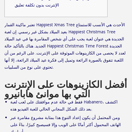
الإنترنت بدون تكلفة تعليق
تعتبر ماكينة القمار Happiest Xmas Tree الأحدث هي الأنسب للاستمتاع
بعيد الميلاد بشكل غير رسمي. إن لعبة Happiest Christmas Tree
الجديدة هي عنوان لعبة يجب على أي شخص المقامرة بها في عيد الميلاد
الجديد. هناك بالتأكيد حالة Happiest Christmas Time Forest الجديدة
لعدد لا يحصى من الكازينوهات الموثوقة على الإنترنت.
على الرغم من أن
اللعبة تتفوق بالصورة الرائعة وتميل إلى فكرة عيد الميلاد الرائعة، إلا أنها
تحتوي على نوع من السلبيات.
أفضل الكازينوهات على الإنترنت
التي بها موانئ هابانيرو
فقط في حالة عدم موافقتك على لعب لعبة Habanero، اكتشف
بعد ذلك الشكل المجاني الحالي للعبة الفيديو هذه.
ومن المحتمل أن يكون إعداد التنوع هذا بمثابة مشروع مقامرة عبر
الهاتف المحمول أكثر أمانًا على الويب وإلا فسيصبح كبيرًا، بناءً على
أسلوبك.