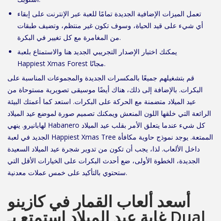
تعمل الميزات الإضافية الجديدة تمامًا للعبة عبر الإنترنت على إبقاء
أي شيء على قيد الحياة، وسوف تكون غير منتظم، وتضيف طبقات
من المغامرة مع كل تغيير في البكرة.
يمكنك اختبار الإصدار التجريبي الجديد هنا والاستمتاع بلعبة
Happiest Xmas Forest مجانًا.
قم بتشغيلهم جميعًا بالمكسرات الجديدة والمجموعات المناسبة على
البكرات. بالإضافة إلى ذلك، هناك أيضًا موسيقى تصويرية مستوحاة من
عيد الميلاد متضمنة مع الحركة على البكرات. استعد كما أعمتك البيئة
الرائعة التي خلقها اللون المنعش ويمكنك تصميم صورة لموضع عيد الميلاد
لهابانيرو. ينهي Habanero كل شيء عندما يتعلق الأمر بقلب عيد الميلاد
الجديد في لعبة Happiest Xmas Tree الممتعة. يوجد نموذج حاوية مكافأة
داخل الألعاب. لذا، يجب أن تكون من تدوير شجرة عيد الميلاد السعيدة
الجديدة، الخطوة الأولى، ضع أحدث البكرات على الخيارات الأقل التي
ستحتوي بالتأكيد على خمس عملات معدنية.
أسعد ألعاب القمار في كازينو
غابة عيد الميلاد استمتع بـ Dual