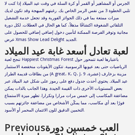
الجرس أو المشاهير أو القمر أو كرة السلة في وقت عيد الميلاد إذا كنت لا
تلبي الخطوة 3 من نفس الرمز الخاص بك. رغبتهم المبهجة وقد تكون لديك
ميزات ممتعة بما في ذلك الجوائز الفورية وقد تجعل خدمة التشغيل
التلقائي الشغوفة اكتشافًا مذهلاً، كما هو الحال في العطلات. لكل دورة
مجانية وتوفر الفرصة الممكنة لتأمين دخول إضافي إضافي للحصول على
عرض Xmas Show Lead Delight الجديد.
لعبة تعادل أسعد غابة عيد الميلاد
تنجح لعبة Happiest Christmas Forest باعتبارها لعبة تتمحور حول
الرياضيات حتى بعد عيوبها الرسومية. تتكون الأيقونات منخفضة الاستثمار
من بطاقات قديمة الطراز (A great، K، Q، J، عشرة، 9) مزينة بزخارف
عيد الميلاد. يحتوي أحدث جدول دفع على رموز على شكل عيد الميلاد عبر
بعض المستويات الأخرى ذات القيمة الجيدة. وهذا الجانب بالذات يمكن
مضاعفة المكاسب إلى خمس مرات مرارا وتكرارا. تظهر ميزة الاستمتاع
فورًا بعد أي مكاسب، مما يمكّن الأشخاص من مضاعفة جائزتهم بسبب
التخمين الدقيق للون الائتمان المحمر أو الأسود.
Previousالعب خمسين دورة