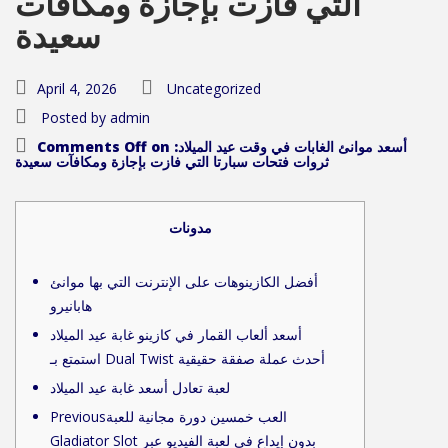
التي فازت بإجازة ومكافآت
سعيدة
April 4, 2026
Uncategorized
Posted by
admin
on أسعد موانئ الغابات في وقت عيد الميلاد:
Comments Off
ثروات فتحات سبارتا التي فازت بإجازة ومكافآت سعيدة
مدونات
أفضل الكازينوهات على الإنترنت التي بها موانئ
هابانيرو
أسعد ألعاب القمار في كازينو غابة عيد الميلاد
استمتع بـ Dual Twist أحدث عملة صفقة حقيقية
لعبة تعادل أسعد غابة عيد الميلاد
Previousالعب خمسين دورة مجانية للعبة
Gladiator Slot بدون إيداع في لعبة الفيديو عبر