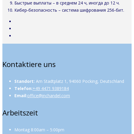
Быстрые выплаты – в среднем 24 ч, иногда до 12 ч.
Кибер‑безопасность – система шифрования 256‑бит.
Kontaktiere uns
Standort:
Am Stadtplatz 1, 94060 Pocking, Deutschland
Telefon:
+49 4471 9389184
Email:
office@inchandel.com
Arbeitszeit
Montag 8:00am – 5:00pm