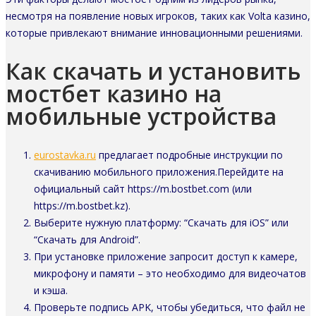
несмотря на появление новых игроков, таких как Volta казино,
которые привлекают внимание инновационными решениями.
Как скачать и установить
мостбет казино на
мобильные устройства
eurostavka.ru
предлагает подробные инструкции по
скачиванию мобильного приложения.Перейдите на
официальный сайт https://m.bostbet.com (или
https://m.bostbet.kz).
Выберите нужную платформу: “Скачать для iOS” или
“Скачать для Android”.
При установке приложение запросит доступ к камере,
микрофону и памяти – это необходимо для видеочатов
и кэша.
Проверьте подпись APK, чтобы убедиться, что файл не