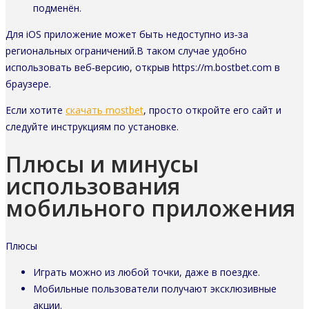
подменён.
Для iOS приложение может быть недоступно из‑за
региональных ограничений.В таком случае удобно
использовать веб‑версию, открыв https://m.bostbet.com в
браузере.
Если хотите
скачать mostbet
, просто откройте его сайт и
следуйте инструкциям по установке.
Плюсы и минусы
использования
мобильного приложения
Плюсы
Играть можно из любой точки, даже в поездке.
Мобильные пользователи получают эксклюзивные
акции.