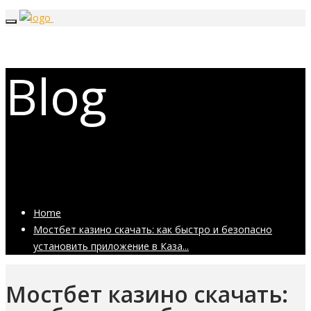
Blog
Latest Industry News
Home
Мостбет казино скачать: как быстро и безопасно
установить приложение в Каза...
Мостбет казино скачать: